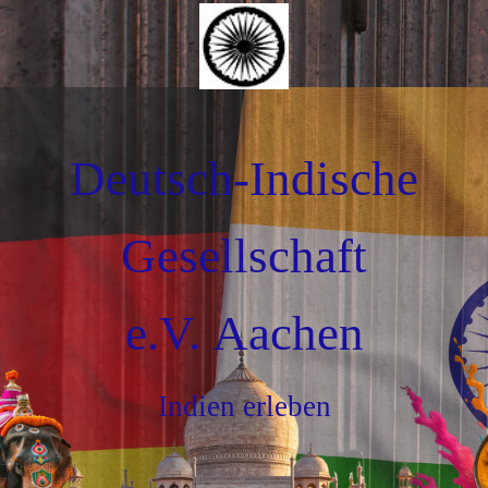
Deutsch-Indische
Gesellschaft
e.V. Aachen
Indien erleben