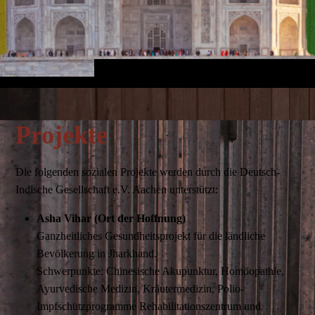
Projekte
Die folgenden sozialen Projekte werden durch die Deutsch-
Indische Gesellschaft e.V. Aachen unterstützt:
Asha Vihar (Ort der Hoffnung)
Ganzheitliches Gesundheitsprojekt für die ländliche
Bevölkerung in Jharkhand.
Schwerpunkte: Chinesische Akupunktur, Homöopathie,
Ayurvedische Medizin, Kräutermedizin, Polio-
Impfschutzprogramme Rehabilitationszentrum und