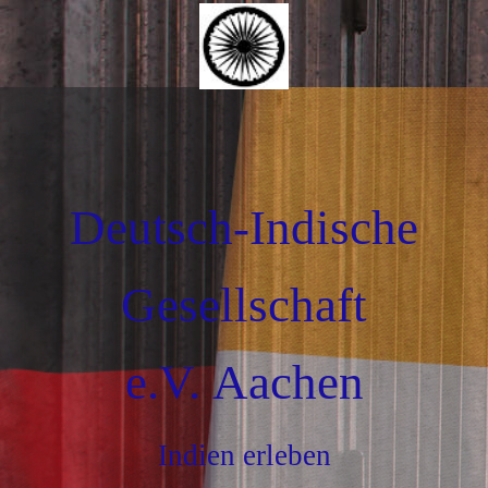
Deutsch-Indische
Gesellschaft
e.V. Aachen
Indien erleben