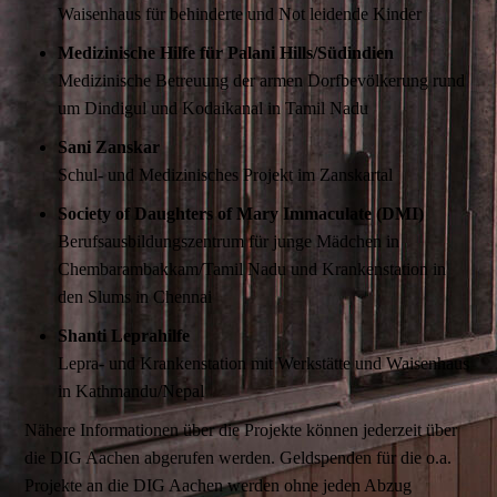
Waisenhaus für behinderte und Not leidende Kinder
Medizinische Hilfe für Palani Hills/Südindien
Medizinische Betreuung der armen Dorfbevölkerung rund
um Dindigul und Kodaikanal in Tamil Nadu
Sani Zanskar
Schul- und Medizinisches Projekt im Zanskartal
Society of Daughters of Mary Immaculate (DMI)
Berufsausbildungszentrum für junge Mädchen in
Chembarambakkam/Tamil Nadu und Krankenstation in
den Slums in Chennai
Shanti Leprahilfe
Lepra- und Krankenstation mit Werkstätte und Waisenhaus
in Kathmandu/Nepal
Nähere Informationen über die Projekte können jederzeit über
die DIG Aachen abgerufen werden. Geldspenden für die o.a.
Projekte an die DIG Aachen werden ohne jeden Abzug