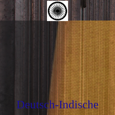
Deutsch-Indische